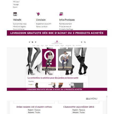
2.
Choix d’une plateforme de commerce électronique
sécurisée
: Optez pour une plateforme de commerce
électronique réputée qui intègre des normes de sécurité
strictes et régulièrement mises à jour pour protéger les
informations sensibles des clients.
3.
Mise en place de protocoles de paiement sécurisés
:
Intégrez des passerelles de paiement réputées et certifiées
PCI DSS (Payment Card Industry Data Security
Standard) pour traiter les transactions financières de
manière sécurisée.
4.
Renforcement des mots de passe
: Exigez des mots
de passe forts pour les comptes clients et encouragez les