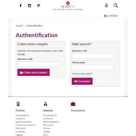
référencement (SEO) d’un site
e-commerce de produits de
compression médicale pour
améliorer sa visibilité et son
classement dans les moteurs de
recherche ?
Pour garantir la sécurité des transactions et des données
des clients sur un site e-commerce de santé vasculaire,
plusieurs mesures peuvent être mises en place :
1.
Utiliser un certificat SSL (Secure Sockets Layer)
:
Cela garantit que toutes les données échangées entre le
navigateur du client et le serveur web sont cryptées,
réduisant ainsi le risque d’interception par des tiers
malveillants.