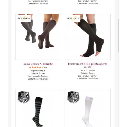
utilisateurs à utiliser des combinaisons de lettres, de
chiffres et de caractères spéciaux. Il est également
recommandé de mettre en place des politiques de
renouvellement régulier des mots de passe.
5.
Surveillance et détection des fraudes
: Utilisez des
outils de détection des fraudes et des anomalies pour
repérer rapidement toute activité suspecte, telle que des
tentatives de paiement frauduleuses ou des accès non
autorisés aux comptes clients.
6.
Sécurisation des données client
: Adoptez des
pratiques de gestion des données conformes aux
réglementations en vigueur, telles que le RGPD
(Règlement Général sur la Protection des Données), pour
garantir la confidentialité et l’intégrité des informations