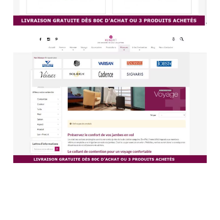
personnelles des clients.
7.
Formation du personnel
: Sensibilisez le personnel à
la sécurité des données et aux meilleures pratiques en
matière de protection de la vie privée, notamment en ce
qui concerne le traitement des informations des clients et
la prévention des attaques de phishing.
En mettant en œuvre ces mesures de sécurité, un site e-
commerce de santé vasculaire peut offrir à ses clients un
environnement de transaction en ligne sûr et fiable,
renforçant ainsi la confiance et la fidélité à la marque.
Comment assurer la sécurité des
transactions et des données des
clients sur un site e-commerce