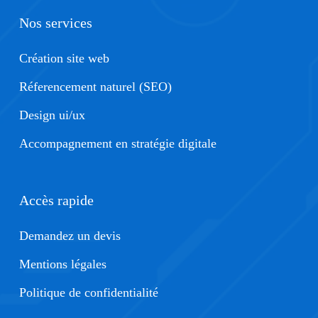
renforcer la confiance de vos clients dans votre site e-
Nos services
commerce de santé vasculaire et protéger efficacement
leurs données sensibles contre les menaces en ligne.
Création site web
Réferencement naturel (SEO)
Design ui/ux
Accompagnement en stratégie digitale
Accès rapide
Demandez un devis
Mentions légales
Politique de confidentialité