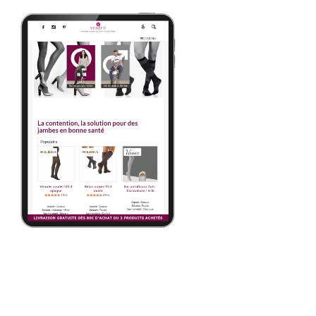
de santé vasculaire ?
Pour assurer la sécurité des transactions et des données
des clients sur un site e-commerce de santé vasculaire,
plusieurs mesures essentielles peuvent être prises :
1.
Cryptage des données
: Toutes les données sensibles,
telles que les informations de paiement et les données
personnelles des clients, doivent être cryptées à l’aide de
protocoles de sécurité comme SSL (Secure Sockets
Layer) pour empêcher tout accès non autorisé.
2.
Conformité aux normes de sécurité
: Assurez-vous
que votre site e-commerce est conforme aux normes de
sécurité en vigueur, telles que le PCI DSS (Payment Card
Industry Data Security Standard), qui établit des