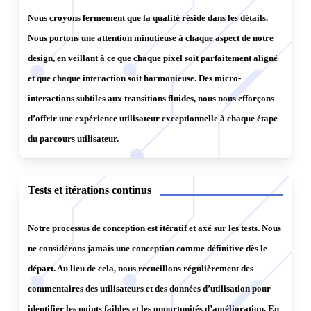
renforcent l’expérience utilisateur globale.
Nous croyons fermement que la qualité réside dans les détails.
Nous portons une attention minutieuse à chaque aspect de notre
7.
Itérations et améliorations continues
: Notre
design, en veillant à ce que chaque pixel soit parfaitement aligné
processus de conception UI/UX est itératif, ce qui signifie
et que chaque interaction soit harmonieuse. Des micro-
que nous continuons à recueillir des retours d’utilisateur et
interactions subtiles aux transitions fluides, nous nous efforçons
à apporter des améliorations tout au long du
d’offrir une expérience utilisateur exceptionnelle à chaque étape
développement du produit. Nous restons flexibles et
du parcours utilisateur.
réactifs aux besoins changeants des utilisateurs pour
garantir que notre conception reste pertinente et efficace.
Tests et itérations continus
En intégrant ces pratiques dans notre processus de
Notre processus de conception est itératif et axé sur les tests. Nous
conception UI/UX, nous nous assurons que les produits
ne considérons jamais une conception comme définitive dès le
que nous développons répondent aux besoins réels des
départ. Au lieu de cela, nous recueillons régulièrement des
utilisateurs finaux et offrent une expérience utilisateur
commentaires des utilisateurs et des données d’utilisation pour
positive et engageante.
identifier les points faibles et les opportunités d’amélioration. En