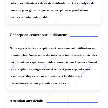
entretiens utilisateurs, des tests d’utilisabilité et des analyses de
conception et d’itérer rapidement en fonction des retours
données, pour garantir que nos conceptions répondent aux
des utilisateurs.
attentes de notre public cible.
5.
Tests utilisateurs
: Nous effectuons des tests
utilisateurs tout au long du processus de conception pour
Conception centrée sur l'utilisateur
recueillir des commentaires sur la convivialité, la clarté et
l’utilité de l’interface utilisateur. Nous utilisons ces retours
Notre approche de conception met constamment l’utilisateur au
pour apporter des ajustements et des améliorations à notre
premier plan. Nous créons des interfaces intuitives et conviviales
conception afin de mieux répondre aux besoins des
qui offrent une expérience fluide et sans friction. Chaque élément
utilisateurs finaux.
de conception est soigneusement réfléchi pour répondre aux
besoins spécifiques de nos utilisateurs et faciliter leurs
6.
Design visuel
: Une fois que la structure et la
interactions avec nos produits ou services.
disposition ont été validées, nous appliquons les principes
de conception visuelle pour créer une interface attrayante
et cohérente. Nous veillons à ce que les éléments visuels
Attention aux détails
tels que les couleurs, les typographies et les images