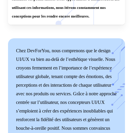
Quels sont les avantages pour les
utilisant ces informations, nous itérons constamment nos
clients de travailler avec une
conceptions pour les rendre encore meilleures.
agence qui met l’accent sur la
conception d’UI/UX dans ses
services de création web ?
Chez DevForYou, nous comprenons que le design
Quels sont les avantages pour les
UI/UX va bien au-delà de l’esthétique visuelle. Nous
clients de travailler avec une
croyons fermement en l’importance de l’expérience
agence qui met l’accent sur la
utilisateur globale, tenant compte des émotions, des
conception d’UI/UX dans ses
perceptions et des interactions de chaque utilisateur
services de création web ?
avec nos produits ou services. Grâce à notre approche
centrée sur l’utilisateur, nos concepteurs UI/UX
Travailler avec une agence qui met l’accent sur la
s’emploient à créer des expériences inoubliables qui
conception d’UI/UX dans ses services de création web
renforcent la fidélité des utilisateurs et génèrent un
offre de nombreux avantages significatifs pour les clients.
bouche-à-oreille positif. Nous sommes convaincus
Voici quelques-uns de ces avantages :