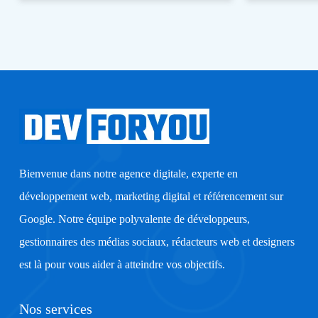
offre aux clients la possibilité de créer des sites web
performants, centrés sur l’utilisateur et capables de
répondre aux besoins changeants du marché. Cela peut
conduire à une meilleure satisfaction client, à une
augmentation des conversions et à une différenciation
concurrentielle accrue.
Quels sont les principaux
facteurs que vous prenez en
Bienvenue dans notre agence digitale, experte en
compte lors du choix des
développement web, marketing digital et référencement sur
couleurs, des polices et des
Google. Notre équipe polyvalente de développeurs,
éléments visuels pour une
gestionnaires des médias sociaux, rédacteurs web et designers
interface utilisateur ?
est là pour vous aider à atteindre vos objectifs.
Lors du choix des couleurs, des polices et des éléments
Nos services
visuels pour une interface utilisateur, nous prenons en