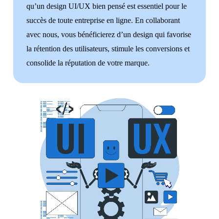
qu’un design UI/UX bien pensé est essentiel pour le
succès de toute entreprise en ligne. En collaborant
1.
Expérience utilisateur optimale
: En mettant l’accent
avec nous, vous bénéficierez d’un design qui favorise
sur la conception d’UI/UX, l’agence s’engage à créer des
la rétention des utilisateurs, stimule les conversions et
sites web qui offrent une expérience utilisateur optimale.
consolide la réputation de votre marque.
Cela signifie que les sites seront intuitifs à naviguer,
faciles à utiliser et agréables à interagir, ce qui se traduit
par une satisfaction accrue des utilisateurs finaux.
2.
Augmentation de la conversion
: Une conception
UI/UX bien pensée peut conduire à une augmentation
significative des taux de conversion. En simplifiant les
processus, en guidant les utilisateurs vers les actions
souhaitées et en éliminant les obstacles potentiels,
l’agence peut aider ses clients à atteindre leurs objectifs
commerciaux plus efficacement.