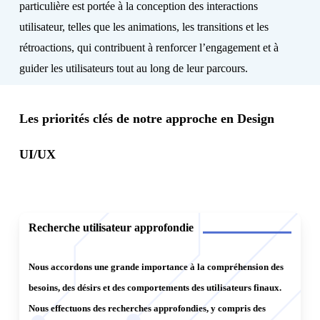
particulière est portée à la conception des interactions
caractéristiques distinctives. Cela nous aide à mieux
utilisateur, telles que les animations, les transitions et les
comprendre les besoins, les motivations et les défis de
rétroactions, qui contribuent à renforcer l’engagement et à
chaque groupe d’utilisateurs.
guider les utilisateurs tout au long de leur parcours.
3.
Élaboration de scénarios d’utilisation
: Nous
développons des scénarios d’utilisation qui décrivent
Les priorités clés de notre approche en Design
comment les utilisateurs interagissent avec le produit dans
différentes situations. Cela nous permet de mieux
UI/UX
comprendre les parcours utilisateur et d’anticiper leurs
besoins à chaque étape de l’interaction.
4.
Wireframing et prototypage
: Nous utilisons les
Recherche utilisateur approfondie
informations recueillies pour créer des wireframes et des
Nous accordons une grande importance à la compréhension des
prototypes initiaux qui représentent la structure et la
besoins, des désirs et des comportements des utilisateurs finaux.
disposition des éléments de l’interface utilisateur. Ces
Nous effectuons des recherches approfondies, y compris des
wireframes nous permettent de valider nos idées de