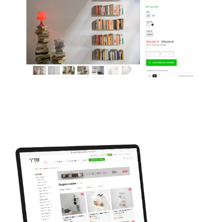
qualité, des descriptions détaillées et des options de
personnalisation si disponibles.
2.
Navigation intuitive
: Un menu clair et facile à
utiliser pour permettre aux visiteurs de parcourir les
différentes catégories d’étagères et de trouver
rapidement ce qu’ils cherchent.
3. Fonction de recherche
: Un outil de recherche
efficace permettant aux utilisateurs de rechercher des
étagères spécifiques par nom, style, taille, couleur,
etc.
4. Informations détaillées sur les produits
: Des
descriptions complètes de chaque étagère, y compris
les dimensions, les matériaux utilisés, les
caractéristiques spéciales et les instructions de
montage si nécessaire.