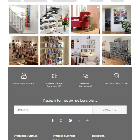
le système de gestion de contenu et les extensions,
soient régulièrement mis à jour pour corriger les
failles de sécurité connues et réduire les risques
d’exploitation par des pirates informatiques.
5.
Renforcement des mesures de sécurité
: Mettez
en place des mesures de sécurité supplémentaires
telles que l’authentification à deux facteurs pour les
comptes clients, des politiques de mot de passe
strictes et des outils de détection des fraudes pour
repérer rapidement toute activité suspecte.
6.
Sensibilisation et formation du personnel
:
Formez votre équipe à reconnaître les signes de
fraude en ligne et aux meilleures pratiques de sécurité
des données, afin de réduire les risques liés aux
attaques de phishing et autres formes d’escroquerie
en ligne .