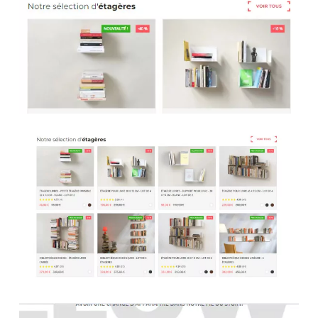
lors des transactions en ligne.
2.
Intégration de passerelles de paiement
sécurisées
: Utilisez des passerelles de paiement
réputées et certifiées PCI DSS (Payment Card
Industry Data Security Standard) pour traiter les
transactions financières de manière sécurisée, en
garantissant que les informations de paiement des
clients sont cryptées et protégées.
3.
Conformité aux normes de sécurité
: Assurez-
vous que votre site est conforme aux normes de
sécurité en vigueur, telles que le PCI DSS, qui
établissent des exigences strictes pour la protection
des données des titulaires de cartes de crédit.
4.
Mise à jour régulière du logiciel
: Veillez à ce
que tous les logiciels utilisés sur votre site, y compris