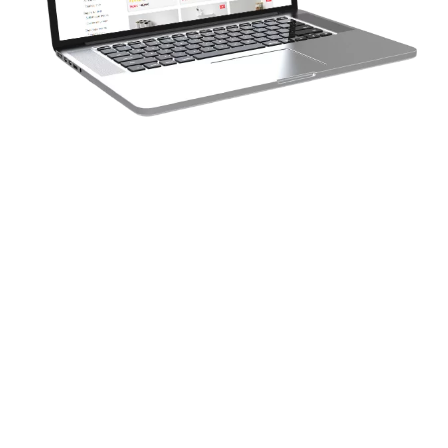
5. Galerie de photos
: Des images supplémentaires
présentant les étagères sous différents angles et dans
différents environnements pour aider les clients à
visualiser comment elles s’intégreront dans leur
espace.
6. Avis clients
: Des témoignages et des avis clients
pour fournir des preuves sociales de la qualité et de la
satisfaction des produits.
7. Options de personnalisation
: Si possible, offrir
aux clients la possibilité de personnaliser leurs
étagères en choisissant différentes couleurs, finitions
ou configurations.
8. Informations sur la livraison et les retours
: Des
détails sur les options de livraison, les délais, les frais
éventuels et la politique de retour pour garantir une
expérience d’achat transparente.