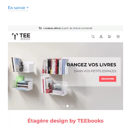
En savoir +
Comment garantir la sécurité
des données des clients lors des
transactions sur un site de vente
de mobilier ?
Pour garantir la sécurité des données des clients lors des
transactions sur un site de vente de mobilier, plusieurs
mesures peuvent être prises :
1.
Utilisation d’un certificat SSL (Secure Sockets
Layer)
: Assurez-vous que votre site utilise un
certificat SSL pour crypter les données sensibles
échangées entre le navigateur du client et votre
serveur web, garantissant ainsi leur confidentialité