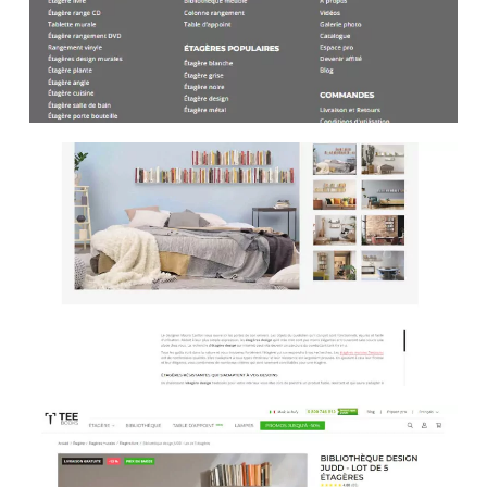
En suivant ces bonnes pratiques de sécurité, vous pouvez
protéger efficacement les données personnelles et
financières de vos clients lors des transactions sur votre
site de vente de mobilier, renforçant ainsi leur confiance et
leur fidélité à votre marque.
Quels sont les éléments clés à
inclure sur un site eCommerce
d’étagères design ?
Pour un site eCommerce d’étagères design, voici
quelques éléments clés à inclure :
1. Galerie de produits
: Une section présentant une
variété d’étagères design avec des images haute