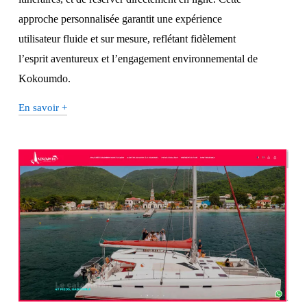
approche personnalisée garantit une expérience
utilisateur fluide et sur mesure, reflétant fidèlement
l’esprit aventureux et l’engagement environnemental de
Kokoumdo.
En savoir +
En quoi la présence en ligne est-elle cruciale
pour les entreprises de tourisme et de loisirs ?
La présence en ligne est devenue essentielle pour les
entreprises de tourisme et de loisirs, car elle sert de vitrine
principale pour atteindre un public mondial. À l’ère du
numérique, la majorité des consommateurs se tournent
vers Internet pour planifier leurs voyages et activités. Un
site web bien conçu offre une visibilité accrue, permettant