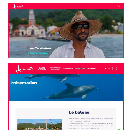
aux entreprises de se démarquer dans un marché
concurrentiel. Il sert également de plateforme informative
où les clients peuvent découvrir des offres, lire des avis, et
obtenir des informations essentielles, améliorant ainsi leur
expérience de planification.
De plus, la réservation en ligne simplifie le processus
d’achat, augmentant la commodité pour les clients et la
probabilité de ventes pour l’entreprise. La présence en
ligne permet aussi d’engager les clients grâce à des
contenus interactifs et des médias sociaux, renforçant la
fidélité à la marque. Enfin, elle offre des opportunités de
marketing ciblé et d’analyse des données clients,
essentielles pour adapter les offres et stratégies
commerciales.